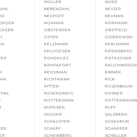
MÜLLER
MÜNZ
ZAHL
NEBENZAHL
NEIGER
RD
NEUHOFF
NEUMAN
BERGER
NORMAN
NORMANN
ERGER
OBSTENDER
OBSTFELD
H
OSTER
OZIEROWSKI
AN
PELZMANN
PERLMANN
PFLÜGEISEN
PIPERSBERG
WER
POHERILES
POTASCHER
RAPPAPORT
RAUCHWERGE
R
REICHMAN
RIBNER
MAN
RICHTMANN
RICK
R
RITTER
ROSENBAUM
THAL
ROSENZWEIG
ROSNER
R
ROTTERSMAN
ROTTERSMAN
R
RUFEISEN
RUFF
SADGER
SALZBERG
SCHÄCHTER
SCHAGRÜN
ZER
SCHARF
SCHARFER
ER
SCHEINBERG
SCHELLER