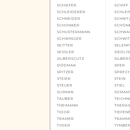
SCHIEFER
SCHIFF
SCHLEIDERER
SCHLEI
SCHNEIDER
SCHNIT
SCHONKER
SCHÖN
SCHUSTERMANN
SCHWA
SCHWINGER
SCHWI
SEITTER
SELEN
SESSLER
SIEDLI
SILBERSCÜTZ
SILBER
SIÓDMAK
SPER
SPITZER
SPREC
STEIER
STEIN
STEUER
STIEL
SUSMAN
SÜSMA
TAUBER
TEICHN
THEIMANN
THERA
TIDOR
TIEFEN
TRAMER
TRAMM
TYDER
TYMBE