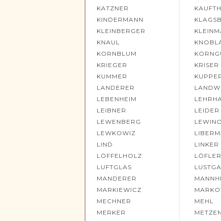
KATZNER
KAUFTH
KINDERMANN
KLAGS
KLEINBERGER
KLEIN
KNAUL
KNOBL
KORNBLUM
KORNG
KRIEGER
KRISER
KUMMER
KUPPE
LANDERER
LANDW
LEBENHEIM
LEHRH
LEIBNER
LEIDER
LEWENBERG
LEWIN
LEWKOWIZ
LIBER
LIND
LINKER
LÖFFELHOLZ
LÖFLE
LUFTGLAS
LUSTG
MANDERER
MANNH
MARKIEWICZ
MARKO
MECHNER
MEHL
MERKER
METZE