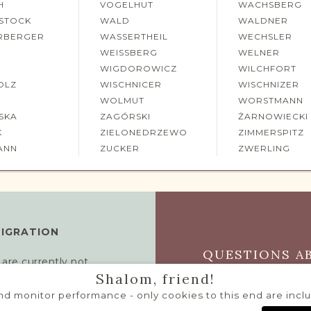
H
VOGELHUT
WACHSBERG
STOCK
WALD
WALDNER
RBERGER
WASSERTHEIL
WECHSLER
WEISSBERG
WELNER
R
WIGDOROWICZ
WILCHFORT
OLZ
WISCHNICER
WISCHNIZER
WOLMUT
WORSTMANN
SKA
ZAGÓRSKI
ŻARNOWIECKI
K
ZIELONEDRZEWO
ZIMMERSPITZ
ANN
ZUCKER
ZWERLING
MIGRATION
QUESTIONS AB
 are currently not
Shalom, friend!
h system. If you are
cords or learn how you
CONTACT P
d monitor performance - only cookies to this end are includ
ing the button on this