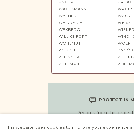
UNGER
URBAC
WACHSMANN
WACHS
WALNER
WASSE
WEINREICH
WEISS
WEXBERG
WIENE
WILLICHFORT
WINDH
WOHLMUTH
WOLF
WURZEL
ZAGÓR
ZELINGER
ZELLNI
ZOLLMAN
ZOLLM
PROJECT IN 
Records from this project
searchable in our new Searc
looking to obtain specific re
This website uses cookies to improve your experience an
can help please contact us us