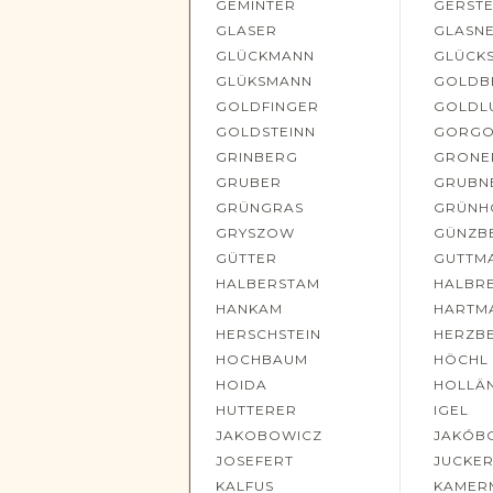
GEMINTER
GERST
GLASER
GLASN
GLÜCKMANN
GLÜCK
GLÜKSMANN
GOLDB
GOLDFINGER
GOLDL
GOLDSTEINN
GORGO
GRINBERG
GRONE
GRUBER
GRUBN
GRÜNGRAS
GRÜNH
GRYSZOW
GÜNZB
GÜTTER
GUTTM
HALBERSTAM
HALBR
HANKAM
HARTM
HERSCHSTEIN
HERZB
HOCHBAUM
HÖCHL
HOIDA
HOLLÄ
HUTTERER
IGEL
JAKOBOWICZ
JAKÓB
JOSEFERT
JUCKE
KALFUS
KAMER