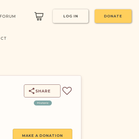
 FORUM
LOG IN
DONATE
ECT
SHARE
Historic
MAKE A DONATION