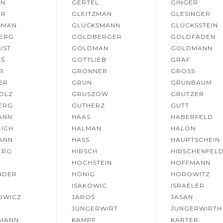
EN
GERTEL
GINGER
ER
GLEITZMAN
GLESINGER
SMAN
GLÜCKSMANN
GLÜCKSSTEIN
ERG
GOLDBERGER
GOLDFADEN
UST
GOLDMAN
GOLDMANN
Ś
GOTTLIEB
GRAF
R
GRONNER
GROSS
ER
GRÜN
GRÜNBAUM
OLZ
GRUSZOW
GRÜTZER
ERG
GUTHERZ
GUTT
ANN
HAAS
HABERFELD
EICH
HALMAN
HALON
ANN
HASS
HAUPTSCHEIN
ERG
HIRSCH
HIRSCHENFEL
HOCHSTEIN
HOFFMANN
NDER
HÖNIG
HOROWITZ
ISAKOWIC
ISRAELER
OWICZ
JAROŚ
JASAN
R
JUNGERWIRT
JUNGERWIRTH
MANN
KAMPF
KARTER