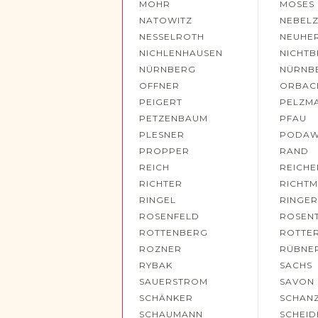
MOHR
MOSES
NATOWITZ
NEBEL
NESSELROTH
NEUHE
NICHLENHAUSEN
NICHT
NÜRNBERG
NÜRNB
OFFNER
ORBAC
PEIGERT
PELZM
PETZENBAUM
PFAU
PLESNER
PODA
PROPPER
RAND
REICH
REICHE
RICHTER
RICHT
RINGEL
RINGE
ROSENFELD
ROSEN
ROTTENBERG
ROTTE
ROZNER
RÜBNE
RYBAK
SACHS
SAUERSTROM
SAVON
SCHÄNKER
SCHAN
SCHAUMANN
SCHEID