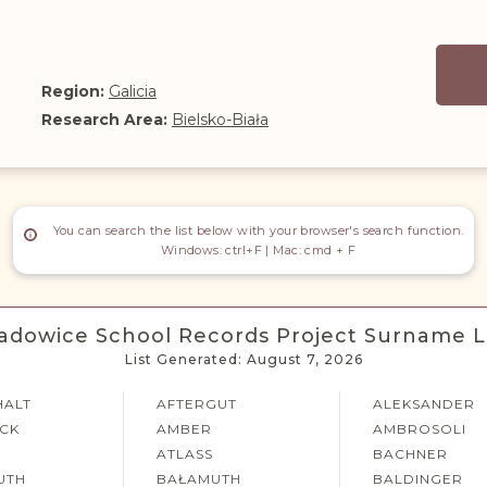
Region:
Galicia
Research Area:
Bielsko-Biała
You can search the list below with your browser's search function.
Windows: ctrl+F | Mac: cmd + F
dowice School Records Project Surname L
List Generated: August 7, 2026
HALT
AFTERGUT
ALEKSANDER
OCK
AMBER
AMBROSOLI
ATLASS
BACHNER
UTH
BAŁAMUTH
BALDINGER