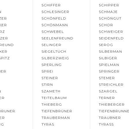
SCHIFFER
SCHIPPER
N
SCHLESINGER
SCHMAJE
ZER
SCHÖNFELD
SCHÖNGUT
KER
SCHÖNMANN
SCHOR
RZ
SCHWEBEL
SCHWEIGER
TZER
SEELENFREUND
SEIDENFELD
FREUND
SELINGER
SEROG
SKER
SIEGELTUCH
SILBERMAN
SPITZ
SILBERZWEIG
SILBIGER
SPERLING
SPIELMAN
HER
SPREI
SPRINGER
STEINER
STEMER
STIRN
STREICHLER
N
SZAMETH
SZARGEL
ER
TEITELBAUM
TERNER
S
THIEBERG
THIEBERGER
BRUNER
TIEFENBRÜNER
TIEFENBRUNN
ER
TRAUBERMAN
TRAUBNER
RG
TYRAS
TYRASS