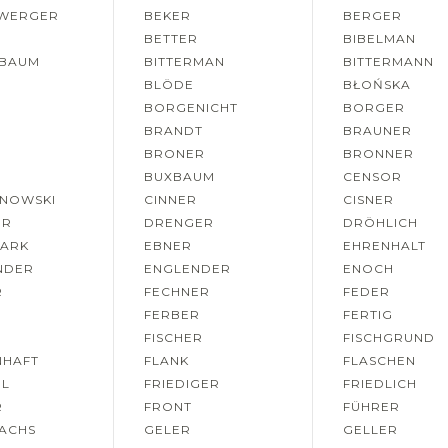
WERGER
BEKER
BERGER
R
BETTER
BIBELMAN
NBAUM
BITTERMAN
BITTERMANN
BLÖDE
BŁOŃSKA
BORGENICHT
BORGER
BRANDT
BRAUNER
BRONER
BRONNER
BUXBAUM
CENSOR
ANOWSKI
CINNER
CISNER
ER
DRENGER
DRÖHLICH
TARK
EBNER
EHRENHALT
NDER
ENGLENDER
ENOCH
R
FECHNER
FEDER
FERBER
FERTIG
FISCHER
FISCHGRUND
NHAFT
FLANK
FLASCHEN
EL
FRIEDIGER
FRIEDLICH
R
FRONT
FÜHRER
ACHS
GELER
GELLER