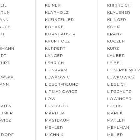
EIL
KEINER
KHINREICH
BRUN
KLAPHOLZ
KLAUSNER
MANN
KLEINZELLER
KLINGER
AUCH
KOHANE
KOHN
UT
KORNHÄUSER
KRANZ
KRUMHOLZ
KUCZER
RMANN
KUPPERT
KURZ
IRT
LANGER
LAUBER
AUPT
LEHRICH
LEIBEL
LEINKRAM
LEISERKIEWIC
OWSKA
LEWKOWIC
LEWKOWICZ
MANN
LIEBERFREUND
LIEBLICH
LIPMANOWICZ
LIPSCHÜTZ
R
LÖWI
LÖWINGER
ARTEN
LUSTGOLD
LUSTIG
EIMER
MARDER
MAREK
WICZ
MASTBAUM
MATLER
MEHLER
MEHLMAN
NDORF
MICHNIK
MILLER