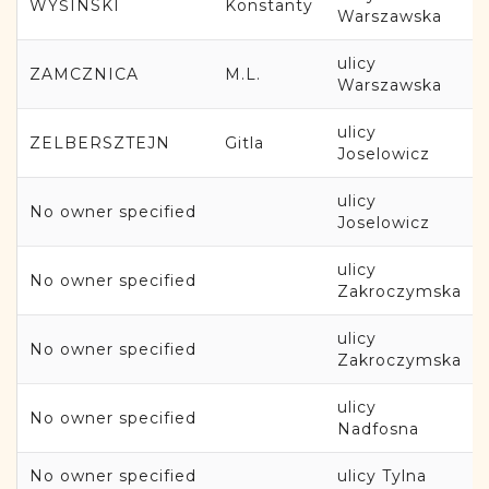
WYŚINSKI
Konstanty
Warszawska
ulicy
ZAMCZNICA
M.L.
Warszawska
ulicy
ZELBERSZTEJN
Gitla
Joselowicz
ulicy
No owner specified
Joselowicz
ulicy
No owner specified
Zakroczymska
ulicy
No owner specified
Zakroczymska
ulicy
No owner specified
Nadfosna
No owner specified
ulicy Tylna