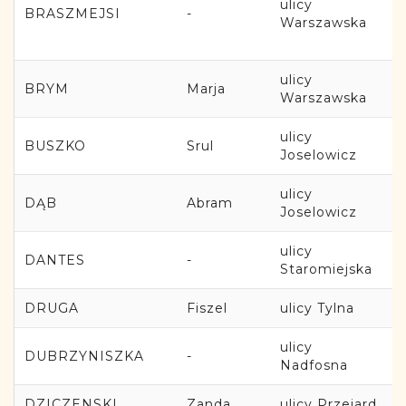
ulicy
BRASZMEJSI
-
Warszawska
ulicy
BRYM
Marja
Warszawska
ulicy
BUSZKO
Srul
Joselowicz
ulicy
DĄB
Abram
Joselowicz
ulicy
DANTES
-
Staromiejska
DRUGA
Fiszel
ulicy Tylna
ulicy
DUBRZYNISZKA
-
Nadfosna
DZICZENSKI
Zanda
ulicy Przejard