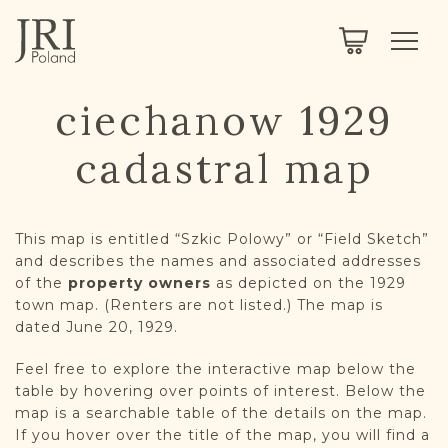
SEARCH
LEGACY
TOWN EXPLORER
OUR FULLY FUNCTIONAL SEARCH
ciechanow 1929
PROJECT EXPLORER
NEXTGEN
cadastral map
LIMITED DATA SET FOR TESTING ONLY
COMMUNITY FORUM
This map is entitled “Szkic Polowy” or “Field Sketch”
ABOUT
and describes the names and associated addresses
of the
property owners
as depicted on the 1929
ABOUT US
BLOG
town map. (Renters are not listed.) The map is
dated June 20, 1929.
MEMBERSHIP
Feel free to explore the interactive map below the
REGISTER / LOG IN
table by hovering over points of interest. Below the
map is a searchable table of the details on the map.
If you hover over the title of the map, you will find a